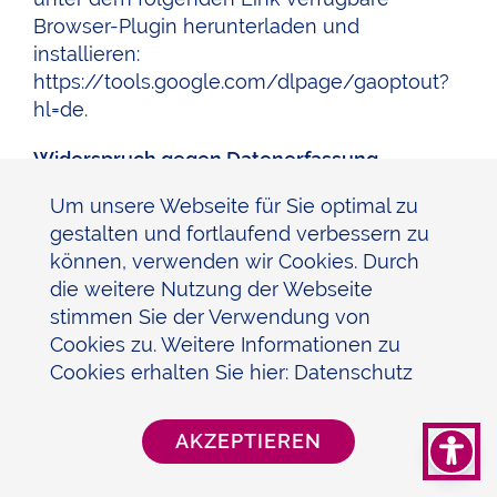
Browser-Plugin herunterladen und
installieren:
https://tools.google.com/dlpage/gaoptout?
hl=de
.
Widerspruch gegen Datenerfassung
Um unsere Webseite für Sie optimal zu
Sie können die Erfassung Ihrer Daten durch
gestalten und fortlaufend verbessern zu
Google Analytics verhindern, indem Sie auf
können, verwenden wir Cookies. Durch
folgenden Link klicken. Es wird ein Opt-Out-
die weitere Nutzung der Webseite
Cookie gesetzt, der die Erfassung Ihrer Daten
stimmen Sie der Verwendung von
bei zukünftigen Besuchen dieser Website
Cookies zu. Weitere Informationen zu
verhindert:
Google Analytics deaktivieren
.
Cookies erhalten Sie hier:
Datenschutz
Mehr Informationen zum Umgang mit
Nutzerdaten bei Google Analytics finden Sie
AKZEPTIEREN
in der Datenschutzerklärung von Google:
https://support.google.com/analytics/answe